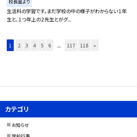
校長室より
生活科の学習です。まだ学校の中の様子がわからない１年
生と、１つ年上の２先生とがグ...
1
2
3
4
5
6
...
117
118
»
カテゴリ
お知らせ
学校行事