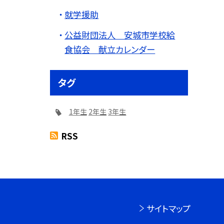
就学援助
公益財団法人 安城市学校給
食協会 献立カレンダー
タグ
1年生
2年生
3年生
RSS
サイトマップ