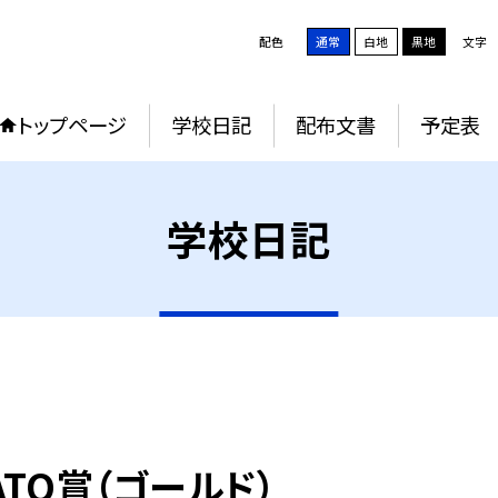
配色
通常
白地
黒地
文字
トップページ
学校日記
配布文書
予定表
学校日記
ATO賞（ゴールド）