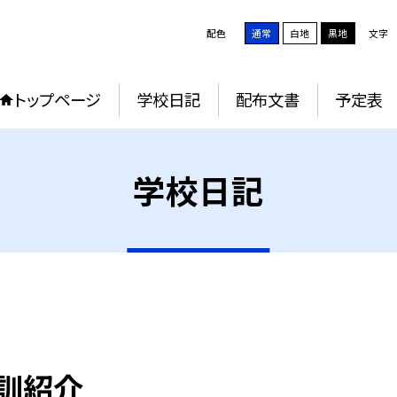
配色
通常
白地
黒地
文字
トップページ
学校日記
配布文書
予定表
学校日記
訓紹介