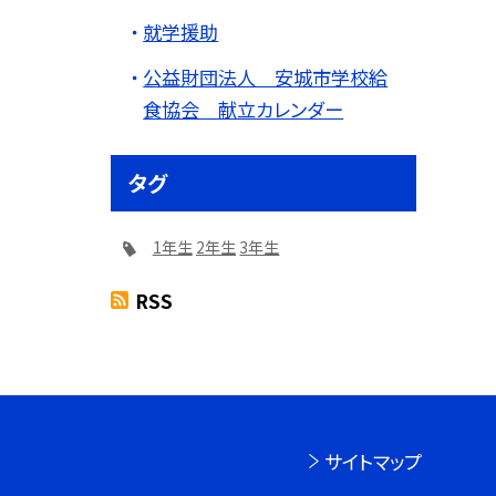
就学援助
公益財団法人 安城市学校給
食協会 献立カレンダー
タグ
1年生
2年生
3年生
RSS
サイトマップ