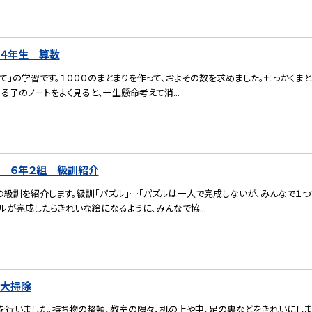
）４年生 算数
て」の学習です。１０００のまとまりを作って、およその数を求めました。せっかくま
る子のノートをよく見ると、一生懸命考えて消...
） ６年２組 級訓紹介
の級訓を紹介します。級訓「パズル」…「パズルは一人で完成しないが、みんなで１
ルが完成したらきれいな絵になるように、みんなで協...
）大掃除
を行いました。持ち物の整頓、教室の隅々、机の上や中、足の裏などをきれいにしま