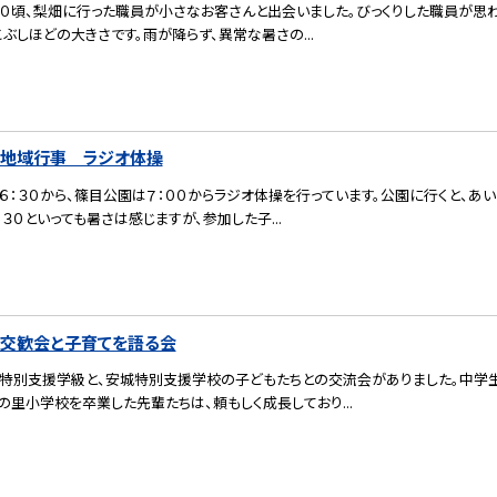
００頃、梨畑に行った職員が小さなお客さんと出会いました。びっくりした職員が思
こぶしほどの大きさです。雨が降らず、異常な暑さの...
木）地域行事 ラジオ体操
：３０から、篠目公園は７：００からラジオ体操を行っています。公園に行くと、あ
：３０といっても暑さは感じますが、参加した子...
火）交歓会と子育てを語る会
特別支援学級と、安城特別支援学校の子どもたちとの交流会がありました。中学生
の里小学校を卒業した先輩たちは、頼もしく成長しており...