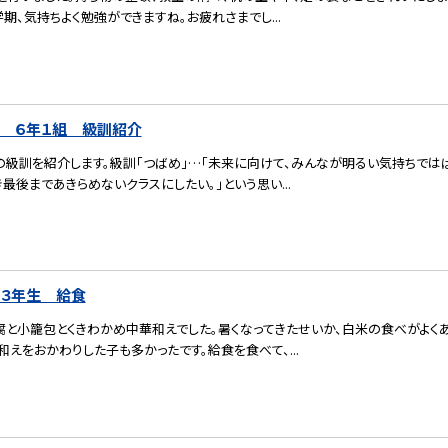
学期、気持ちよく勉強ができますね。お疲れさまでし...
） ６年１組 級訓紹介
の級訓を紹介します。級訓「つばめ」…「未来に向けて、みんなが明るい気持ちでは
最後まであきらめないクラスにしたい。」という思い...
）３年生 給食
腐と小籠包とくきわかめ中華和えでした。暑くなってきたせいか、白米の食べがよく
えをおかわりした子も多かったです。給食を食べて、...