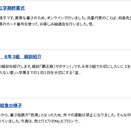
）１学期終業式
様子です。異常な暑さのため、オンラインで行いました。児童代表のことば、校長先
TO賞のカード番号を使って、お楽しみ抽選会を行いました。怪...
） ６年３組 級訓紹介
の級訓を紹介します。級訓「覇王樹（サボテン）」です。６年３組で大切にしたいこと
れない愛」≒卒業までの１日１日を大切にする「温...
）給食の様子
目から、暑さ指数が「危険」となったため、外での運動は禁止になりました。そんな中
ていました。今週は、色とりどりのMyエプロンで...