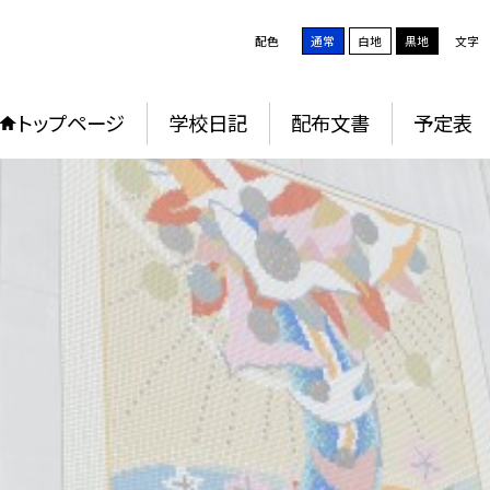
配色
通常
白地
黒地
文字
トップページ
学校日記
配布文書
予定表