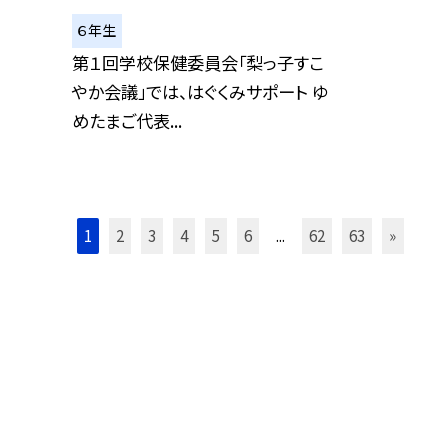
６年生
第１回学校保健委員会「梨っ子すこ
やか会議」では、はぐくみサポート ゆ
めたまご代表...
1
2
3
4
5
6
...
62
63
»