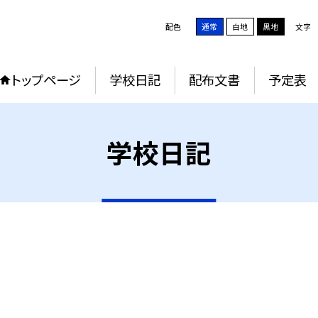
配色
通常
白地
黒地
文字
トップページ
学校日記
配布文書
予定表
学校日記