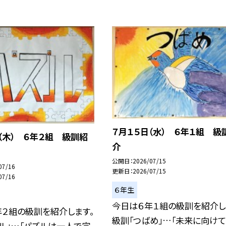
７月１５日（水） ６年１組 級
（木） ６年２組 級訓紹
介
公開日
2026/07/15
07/16
更新日
2026/07/15
07/16
６年生
今日は６年１組の級訓を紹介し
年２組の級訓を紹介します。
級訓「つばめ」…「未来に向けて
ル」…「パズルは一人で完