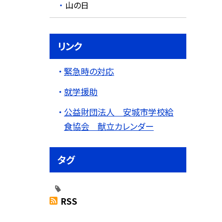
山の日
リンク
緊急時の対応
就学援助
公益財団法人 安城市学校給
食協会 献立カレンダー
タグ
RSS