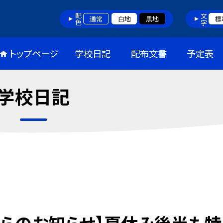
配色
文字
通常
白地
黒地
標
トップページ
学校日記
配布文書
予定表
学校日記