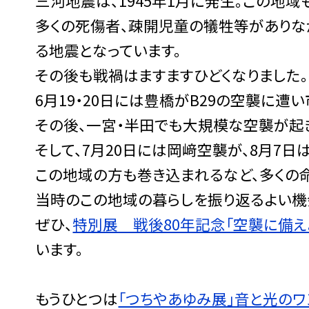
三河地震は、1945年1月に発生。この地
多くの死傷者、疎開児童の犠牲等がありな
る地震となっています。
その後も戦禍はますますひどくなりました。
6月19・20日には豊橋がB29の空襲に
その後、一宮・半田でも大規模な空襲が起
そして、7月20日には岡﨑空襲が、8月7
この地域の方も巻き込まれるなど、多くの
当時のこの地域の暮らしを振り返るよい機
ぜひ、
特別展 戦後80年記念「空襲に備
います。
もうひとつは
「つちやあゆみ展」音と光のワ