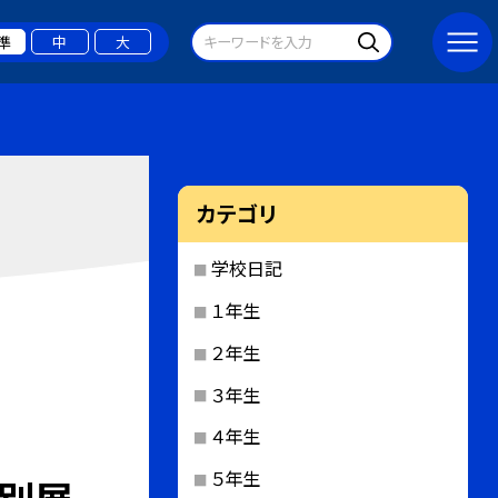
準
中
大
カテゴリ
学校日記
１年生
２年生
３年生
４年生
５年生