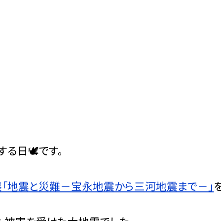
る日🕊️です。
展「地震と災難－宝永地震から三河地震まで－」