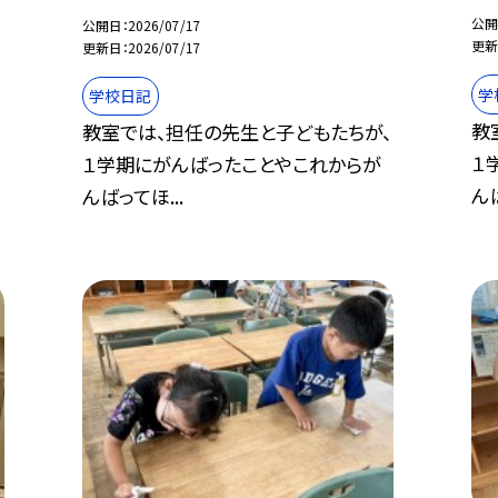
公開
公開日
2026/07/17
更新
更新日
2026/07/17
学
学校日記
、
教
教室では、担任の先生と子どもたちが、
１
１学期にがんばったことやこれからが
んば
んばってほ...