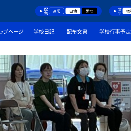
配色
文字
通常
白地
黒地
標
ップページ
学校日記
配布文書
学校行事予定