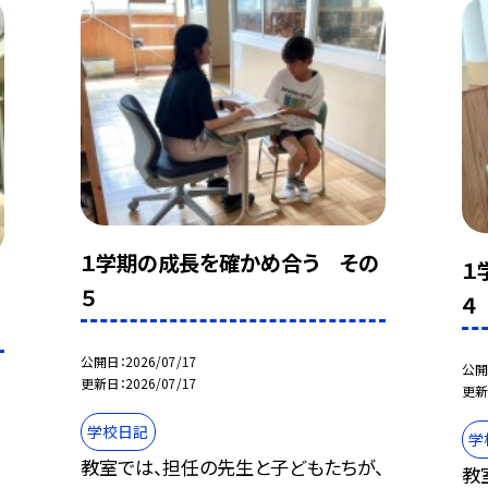
１学期の成長を確かめ合う その
１
５
４
公開日
2026/07/17
公開
更新日
2026/07/17
更新
学校日記
学
教室では、担任の先生と子どもたちが、
教