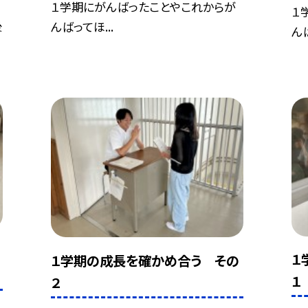
１学期にがんばったことやこれからが
１
後
んばってほ...
んば
１
１学期の成長を確かめ合う その
１
２