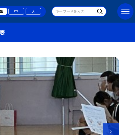
準
中
大
表