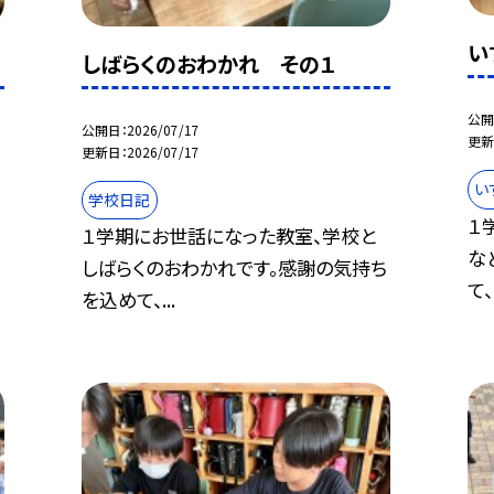
い
しばらくのおわかれ その１
公開
公開日
2026/07/17
更新
更新日
2026/07/17
い
学校日記
１
１学期にお世話になった教室、学校と
な
ち
しばらくのおわかれです。感謝の気持ち
て、
を込めて、...