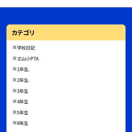
カテゴリ
学校日記
丈山小PTA
1年生.
2年生.
3年生
4年生
5年生
6年生