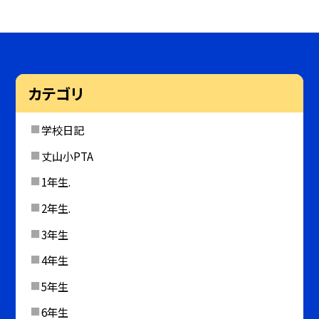
カテゴリ
学校日記
丈山小PTA
1年生.
2年生.
3年生
4年生
5年生
6年生