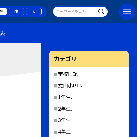
準
中
大
表
カテゴリ
学校日記
丈山小PTA
1年生.
2年生.
3年生
4年生