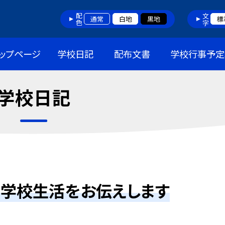
配色
文字
通常
白地
黒地
標
ップページ
学校日記
配布文書
学校行事予定
学校日記
た学校生活をお伝えします