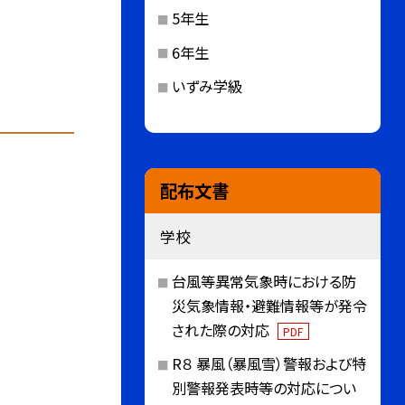
5年生
6年生
いずみ学級
配布文書
学校
台風等異常気象時における防
災気象情報・避難情報等が発令
された際の対応
PDF
R８ 暴風（暴風雪）警報および特
別警報発表時等の対応につい