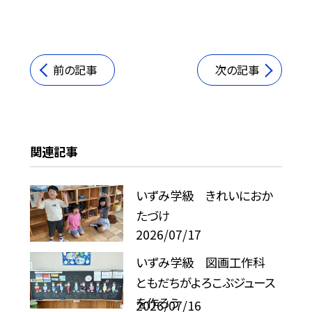
前の記事
次の記事
関連記事
いずみ学級 きれいにおか
たづけ
2026/07/17
いずみ学級 図画工作科
ともだちがよろこぶジュース
を作ろう
2026/07/16