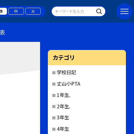
準
中
大
表
カテゴリ
学校日記
丈山小PTA
1年生.
2年生.
3年生
4年生