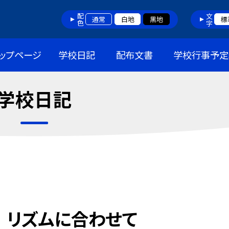
配色
文字
通常
白地
黒地
標
ップページ
学校日記
配布文書
学校行事予定
学校日記
 リズムに合わせて