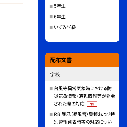
5年生
6年生
いずみ学級
配布文書
学校
台風等異常気象時における防
災気象情報・避難情報等が発令
された際の対応
PDF
R８ 暴風（暴風雪）警報および特
別警報発表時等の対応につい