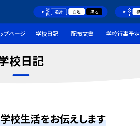
配色
文字
通常
白地
黒地
ップページ
学校日記
配布文書
学校行事予定
学校日記
た学校生活をお伝えします