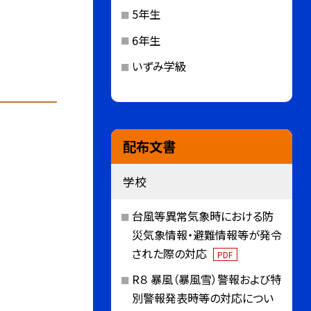
5年生
6年生
いずみ学級
配布文書
学校
台風等異常気象時における防
災気象情報・避難情報等が発令
された際の対応
PDF
R８ 暴風（暴風雪）警報および特
別警報発表時等の対応につい