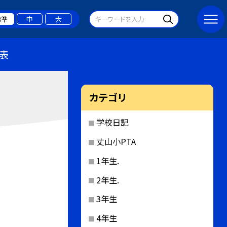
標準
中
大
表
カテゴリ
学校日記
丈山小PTA
1年生.
2年生.
3年生
4年生