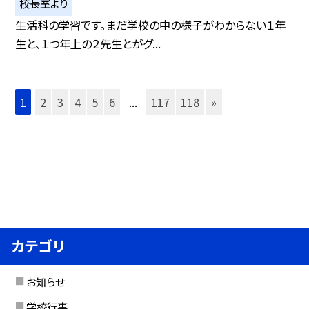
校長室より
生活科の学習です。まだ学校の中の様子がわからない１年
生と、１つ年上の２先生とがグ...
1
2
3
4
5
6
...
117
118
»
カテゴリ
お知らせ
学校行事