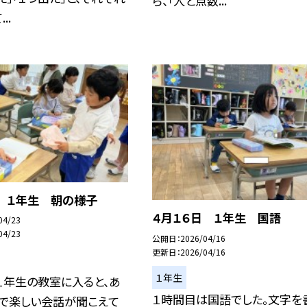
ら、「人と点数...
..
日 １年生 朝の様子
４月１６日 １年生 国語
04/23
04/23
公開日
2026/04/16
更新日
2026/04/16
１年生
１年生の教室に入ると、あ
１時間目は国語でした。文字を
らで楽しい会話が聞こえて