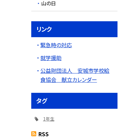
山の日
リンク
緊急時の対応
就学援助
公益財団法人 安城市学校給
食協会 献立カレンダー
タグ
1年生
RSS