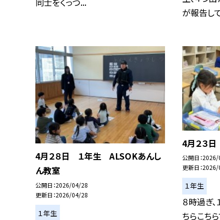
同士をくっつ...
が報告して.
4月２３
4月２８日 １年生 ALSOKあんし
公開日
2026/
更新日
2026/
ん教室
公開日
2026/04/28
１年生
更新日
2026/04/28
８時過ぎ、
１年生
ちらこち