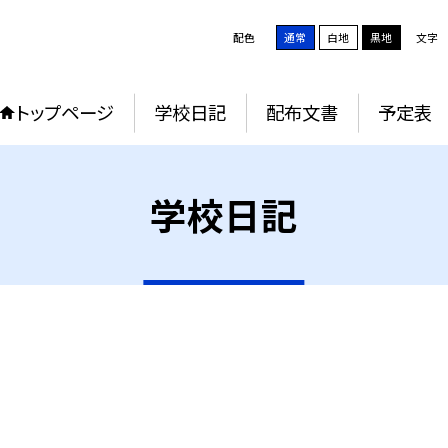
配色
通常
白地
黒地
文字
トップページ
学校日記
配布文書
予定表
学校日記