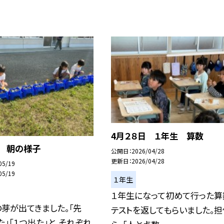
4月２８日 １年生 算数
日 朝の様子
公開日
2026/04/28
更新日
2026/04/28
05/19
05/19
１年生
１年生になって初めて行った算
芽が出てきました。「先
テストを返してもらいました。担
た」「１つ出た」と、それぞれ