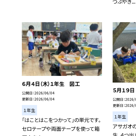
つぶやき...
６月４日（木）１年生 図工
５月１９
公開日
2026/06/04
更新日
2026/06/04
公開日
2026/
更新日
2026/
１年生
１年生
「はことはこをつかって」の単元です。
アサガオの
セロテープや両面テープを使って箱
生、４つ出