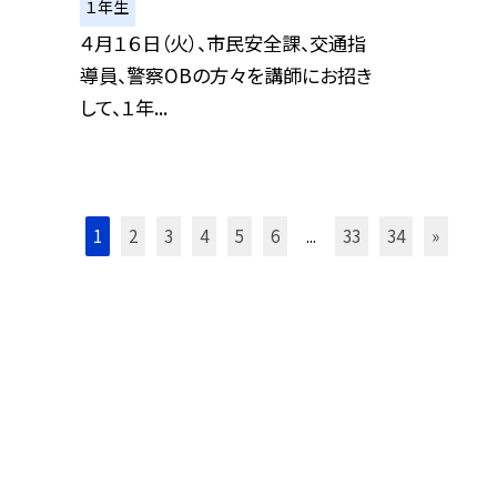
１年生
４月１６日（火）、市民安全課、交通指
導員、警察OBの方々を講師にお招き
して、１年...
1
2
3
4
5
6
...
33
34
»