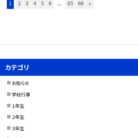
1
2
3
4
5
6
...
65
66
»
カテゴリ
お知らせ
学校行事
１年生
２年生
３年生