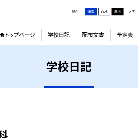
配色
通常
白地
黒地
文字
トップページ
学校日記
配布文書
予定表
学校日記
科