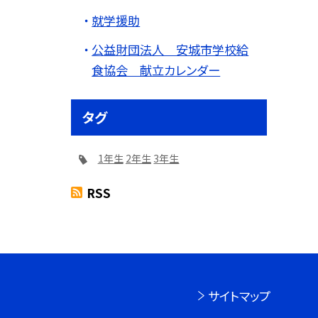
就学援助
公益財団法人 安城市学校給
食協会 献立カレンダー
タグ
1年生
2年生
3年生
RSS
サイトマップ