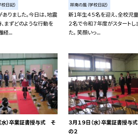
学校日記）
祥南の風（学校日記）
がありました。今日は、地震
新1年生４５名を迎え、全校児童
時、まずどのような行動を
２名で令和７年度がスタートし
経...
た。 笑顔いっ...
（水）卒業証書授与式 そ
３月１９日（水）卒業証書授与
の２