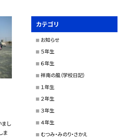
カテゴリ
お知らせ
５年生
６年生
祥南の風（学校日記）
１年生
２年生
３年生
４年生
いまし
しま
むつみ・みのり・さかえ