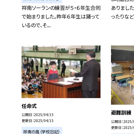
祥南ソーランの練習が５・６年生合同
ありました
で始まりました。昨年６年生は踊って
ったりなど多
いるので、そ...
任命式
避難訓練
公開日
2025/04/15
更新日
2025/04/15
公開日
2025/
更新日
2025/
祥南の風（学校日記）