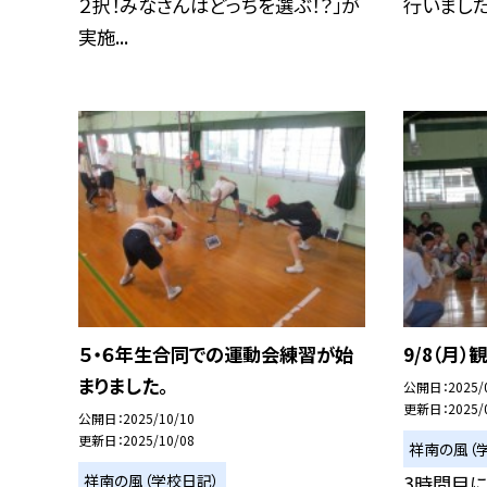
２択！みなさんはどっちを選ぶ！？」が
行いました。
実施...
５・６年生合同での運動会練習が始
9/8（月
まりました。
公開日
2025/
更新日
2025/
公開日
2025/10/10
更新日
2025/10/08
祥南の風（
祥南の風（学校日記）
3時間目