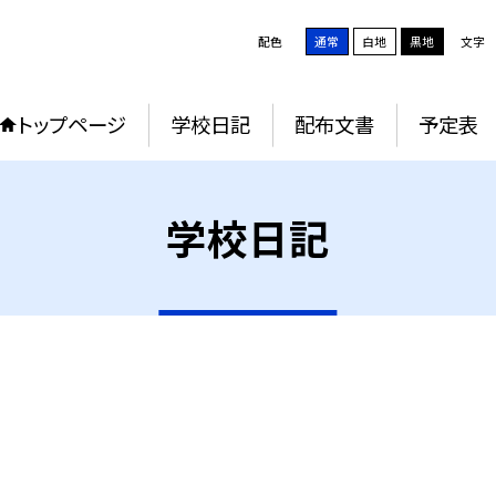
配色
通常
白地
黒地
文字
トップページ
学校日記
配布文書
予定表
学校日記