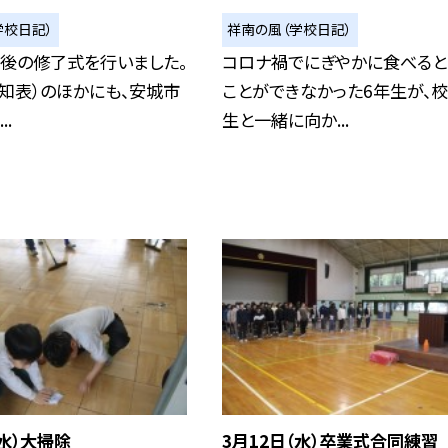
学校日記）
祥南の風（学校日記）
最後の修了式を行いました。
コロナ禍でにぎやかに食べると
知表）のほかにも、安城市
ことができなかった6年生が、
..
生と一緒に向か...
（水）大掃除
3月12日（水）卒業式合同練習 