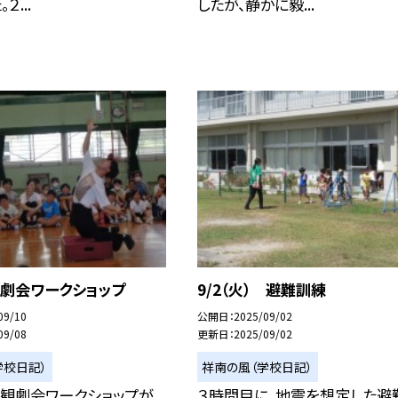
２...
したが、静かに毅...
）観劇会ワークショップ
9/2（火） 避難訓練
09/10
公開日
2025/09/02
09/08
更新日
2025/09/02
学校日記）
祥南の風（学校日記）
に観劇会ワークショップが
３時間目に、地震を想定した避