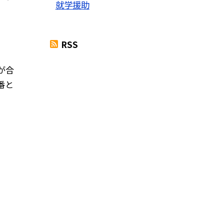
就学援助
RSS
が合
番と