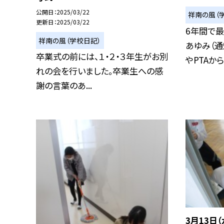
公開日
2025/03/22
祥南の風（
更新日
2025/03/22
6年間で
祥南の風（学校日記）
あゆみ（通
卒業式の前には、１・２・３年生がお別
やPTAから.
れの会を行いました。卒業生への感
謝の言葉のあ...
3月13日