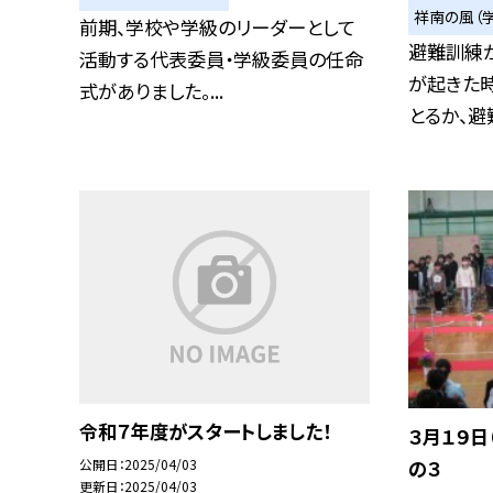
祥南の風（
前期、学校や学級のリーダーとして
避難訓練
活動する代表委員・学級委員の任命
が起きた
式がありました。...
とるか、避難
令和７年度がスタートしました！
３月１９日
公開日
2025/04/03
の３
更新日
2025/04/03