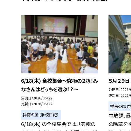
6/18(木) 全校集会～究極の２択！み
５月２９日
なさんはどっちを選ぶ！？～
公開日
2026/
更新日
2026/
公開日
2026/06/22
更新日
2026/06/22
祥南の風（
祥南の風（学校日記）
中放課、
6/18(木) の全校集会では、「究極の
の除草をす