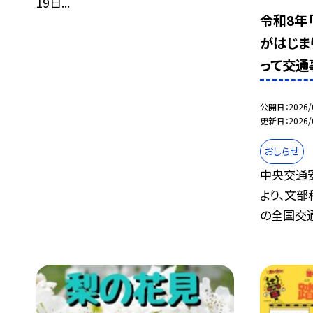
19日...
令和8年
がはじま
って交通
公開日
2026/
更新日
2026/
おしらせ
中央交通
より、文部
の全国交通.