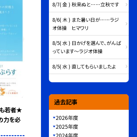
8/7( 金 ) 秋来ぬと……立秋です
8/6( 木 ) また暑い日が……ラジ
オ体操 ヒマワリ
8/5( 水 ) 日かげを選んで、がんば
っています～ラジオ体操
8/5( 水 ) 直してもらいましたよ
過去記事
ども若者★
2026年度
の力を必
2025年度
2024年度