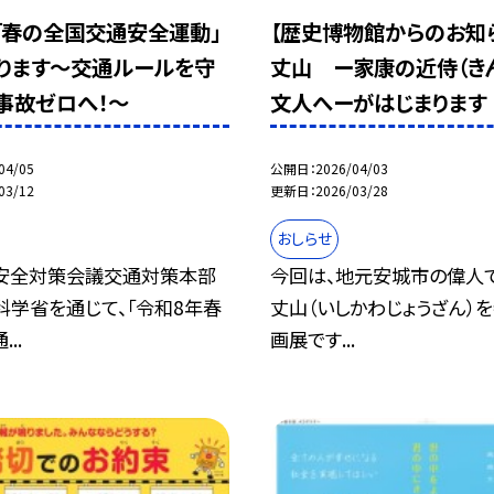
「春の全国交通安全運動」
【歴史博物館からのお知
ります～交通ルールを守
丈山 ー家康の近侍（き
事故ゼロへ！～
文人へーがはじまります
04/05
公開日
2026/04/03
03/12
更新日
2026/03/28
おしらせ
安全対策会議交通対策本部
今回は、地元安城市の偉人
科学省を通じて、「令和8年春
丈山（いしかわじょうざん）
..
画展です...