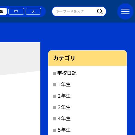
準
中
大
カテゴリ
学校日記
１年生
２年生
３年生
４年生
５年生