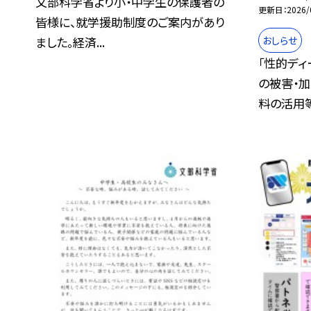
文部科学省より小・中学生の保護者の
更新日
2026/
皆様に、就学援助制度のご案内があり
おしらせ
ました。経済...
「性的ディ
の被害・
料の活用等.