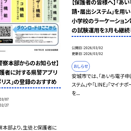
【保護者の皆様へ】「あい
請・届出システム」を用
小学校のラーケーション
の試験運用を3月も継続
公開日
2026/03/02
更新日
2026/03/02
警察本部からのお知らせ】
おしらせ
護者に対する県警アプリ
安城市では、「あいち電子申
ポリス」の登録のおすすめ
ステム」や「LINE」「マイナ
を...
03/07
02/27
察本部より、生徒と保護者に