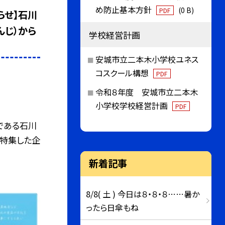
め防止基本方針
(0 B)
PDF
らせ】石川
んじ）から
学校経営計画
安城市立二本木小学校ユネス
コスクール構想
PDF
令和８年度 安城市立二本木
小学校学校経営計画
PDF
である石川
を特集した企
新着記事
8/8( 土 ) 今日は８・８・８……暑か
ったら日傘もね