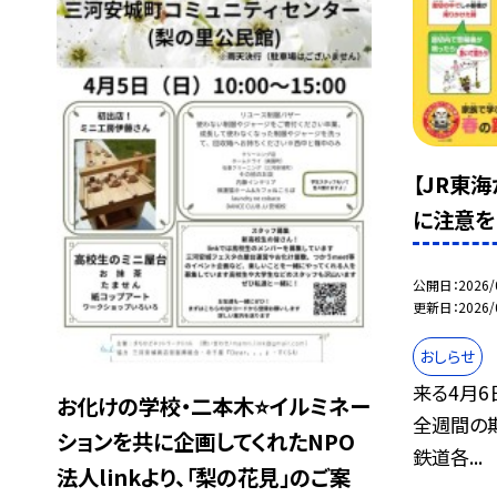
【JR東
に注意を
公開日
2026/
更新日
2026/
おしらせ
来る4月6
お化けの学校・二本木⭐イルミネー
全週間の
ションを共に企画してくれたNPO
鉄道各...
法人linkより、「梨の花見」のご案