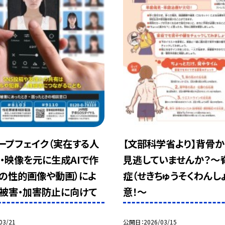
ープフェイク（実在する人
【文部科学省より】背骨か
・映像を元に生成AIで作
見逃していませんか？～
の性的画像や動画）によ
症（せきちゅうそくわんし
被害・加害防止に向けて
意！～
03/21
公開日
2026/03/15