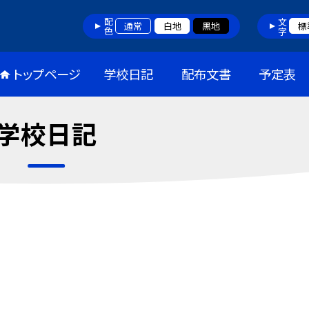
配色
文字
通常
白地
黒地
標
トップページ
学校日記
配布文書
予定表
学校日記