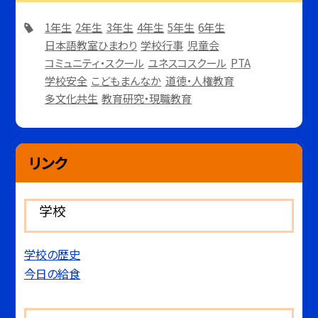
1年生
2年生
3年生
4年生
5年生
6年生
日本語教室ひまわり
学校行事
児童会
コミュニティ・スクール
ユネスコスクール
PTA
学校安全
こどもまんなか
道徳・人権教育
多文化共生
教育研究・現職教育
リンク
学校
学校の歴史
今日の給食