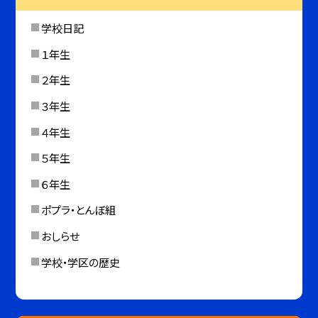
学校日記
１年生
２年生
３年生
４年生
５年生
６年生
ポプラ・とんぼ組
おしらせ
学校・学区の歴史