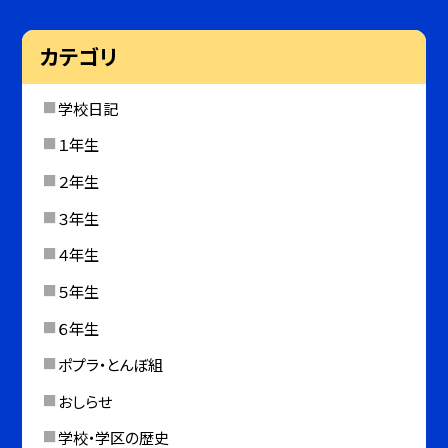
カテゴリ
学校日記
１年生
２年生
３年生
４年生
５年生
６年生
ポプラ・とんぼ組
おしらせ
学校・学区の歴史