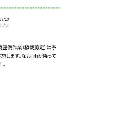
09/13
09/17
境整備作業（植栽剪定）は予
施します。なお，雨が降って
..