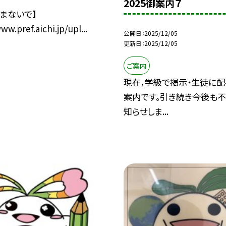
2025御案内７
まないで】
ww.pref.aichi.jp/upl...
公開日
2025/12/05
更新日
2025/12/05
ご案内
現在，学級で掲示・生徒に配
案内です。引き続き今後も
知らせしま...