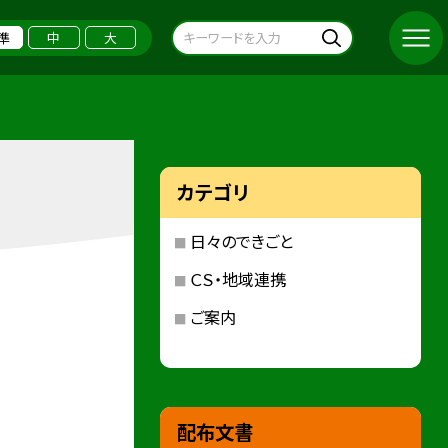
準
中
大
カテゴリ
日々のできごと
ＣＳ・地域連携
ご案内
配布文書