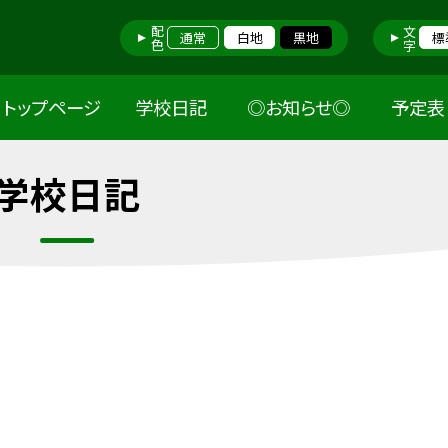
配色
文字
通常
白地
黒地
標
トップページ
学校日記
◎お知らせ◎
予定表
学校日記