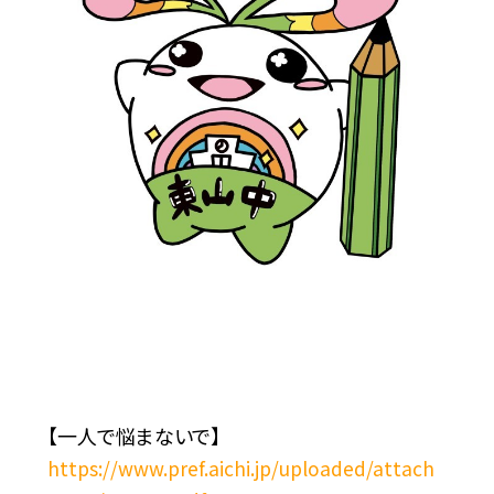
【一人で悩まないで】
https://www.pref.aichi.jp/uploaded/attach