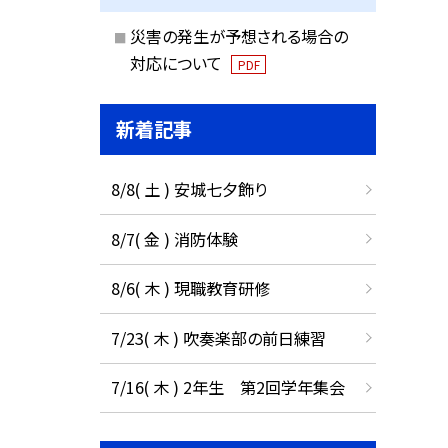
災害の発生が予想される場合の
対応について
PDF
新着記事
8/8( 土 ) 安城七夕飾り
8/7( 金 ) 消防体験
8/6( 木 ) 現職教育研修
7/23( 木 ) 吹奏楽部の前日練習
7/16( 木 ) 2年生 第2回学年集会