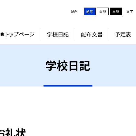
配色
通常
白地
黒地
文字
トップページ
学校日記
配布文書
予定表
学校日記
お礼状