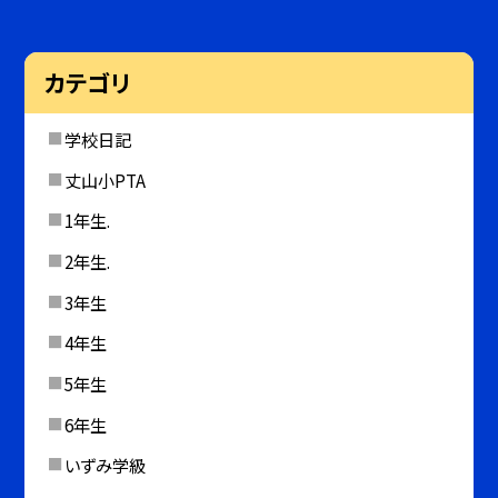
カテゴリ
学校日記
丈山小PTA
1年生.
2年生.
3年生
4年生
5年生
6年生
いずみ学級