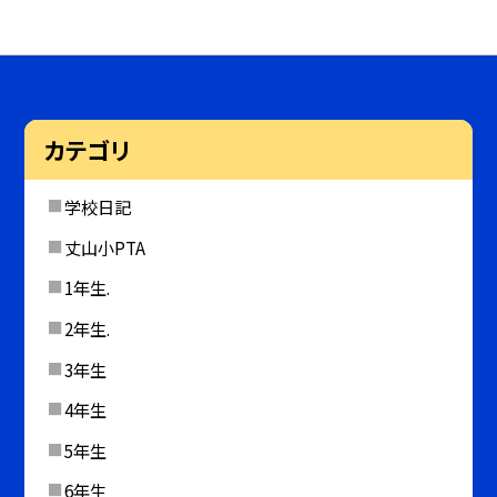
カテゴリ
学校日記
丈山小PTA
1年生.
2年生.
3年生
4年生
5年生
6年生