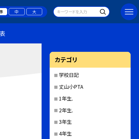
準
中
大
表
カテゴリ
学校日記
丈山小PTA
1年生.
2年生.
3年生
4年生