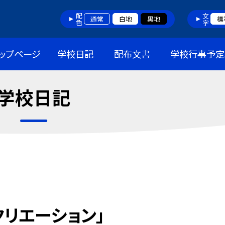
配色
文字
通常
白地
黒地
標
ップページ
学校日記
配布文書
学校行事予定
学校日記
クリエーション」