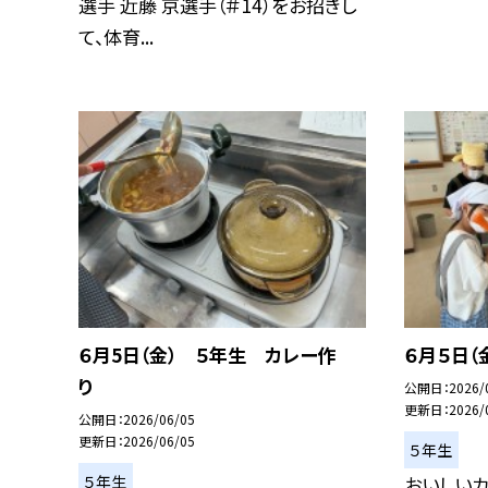
選手 近藤 京選手（＃14）をお招きし
て、体育...
６月5日（金） ５年生 カレー作
６月５日（
り
公開日
2026/
更新日
2026/
公開日
2026/06/05
更新日
2026/06/05
５年生
５年生
おいしいカ