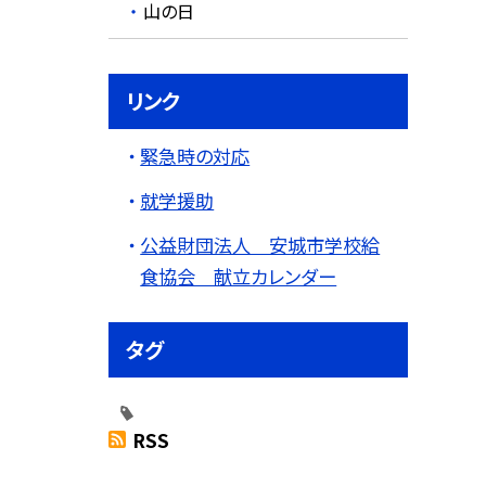
山の日
リンク
緊急時の対応
就学援助
公益財団法人 安城市学校給
食協会 献立カレンダー
タグ
RSS