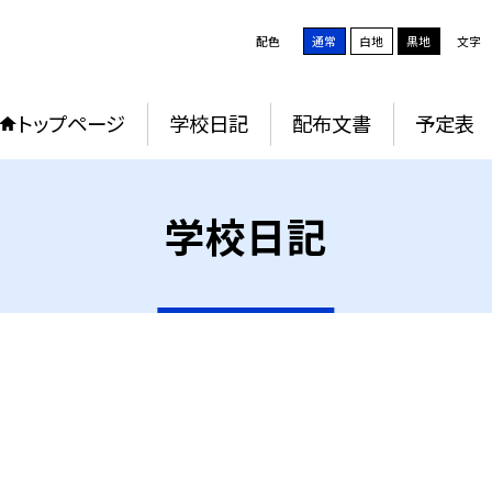
配色
通常
白地
黒地
文字
トップページ
学校日記
配布文書
予定表
学校日記