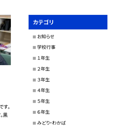
カテゴリ
お知らせ
学校行事
１年生
２年生
３年生
４年生
５年生
です。
６年生
。黒
みどり・わかば