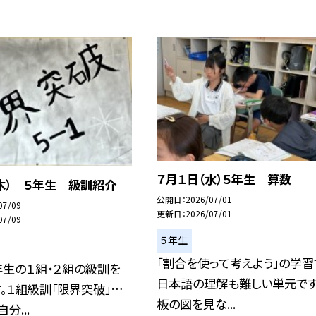
７月１日（水）５年生 算数
木） ５年生 級訓紹介
公開日
2026/07/01
07/09
更新日
2026/07/01
07/09
５年生
「割合を使って考えよう」の学習
年生の１組・２組の級訓を
日本語の理解も難しい単元です
。１組級訓「限界突破」…
板の図を見な...
分...