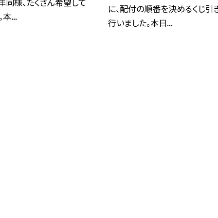
年同様、たくさん希望して
に、配付の順番を決めるくじ引
本...
行いました。本日...