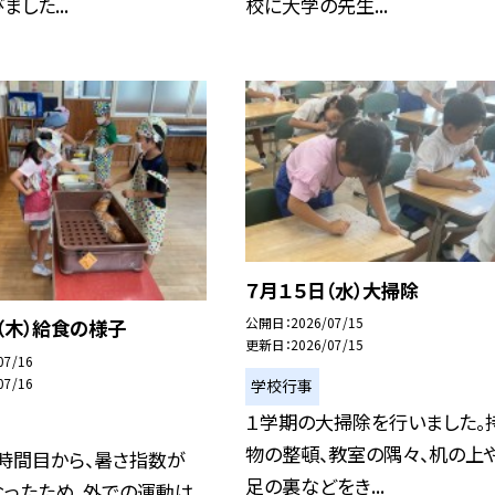
した...
校に大学の先生...
７月１５日（水）大掃除
公開日
2026/07/15
（木）給食の様子
更新日
2026/07/15
07/16
07/16
学校行事
１学期の大掃除を行いました。
物の整頓、教室の隅々、机の上
時間目から、暑さ指数が
足の裏などをき...
なったため、外での運動は