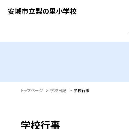
安城市立梨の里小学校
トップページ
>
学校日記
>
学校行事
学校行事