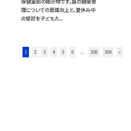
保健室前の掲示物です。歯の健康管
理についての意識向上と、夏休み中
の受診を子どもた...
1
2
3
4
5
6
...
308
309
»