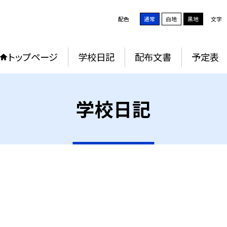
配色
通常
白地
黒地
文字
トップページ
学校日記
配布文書
予定表
学校日記