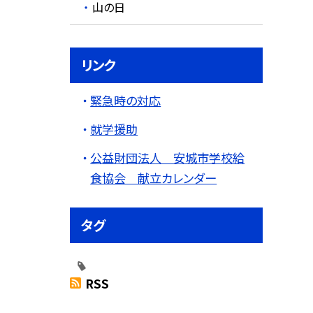
山の日
リンク
緊急時の対応
就学援助
公益財団法人 安城市学校給
食協会 献立カレンダー
タグ
RSS