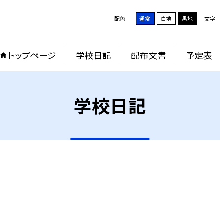
配色
通常
白地
黒地
文字
トップページ
学校日記
配布文書
予定表
学校日記