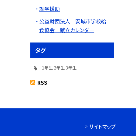
就学援助
公益財団法人 安城市学校給
食協会 献立カレンダー
タグ
1年生
2年生
3年生
RSS
サイトマップ