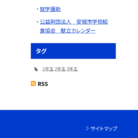
就学援助
公益財団法人 安城市学校給
食協会 献立カレンダー
タグ
1年生
2年生
3年生
RSS
サイトマップ