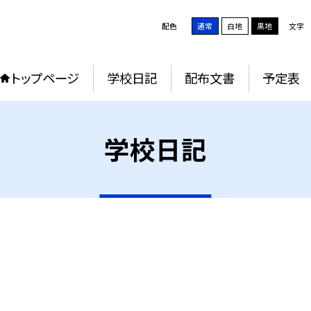
配色
通常
白地
黒地
文字
トップページ
学校日記
配布文書
予定表
学校日記