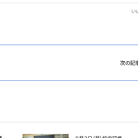
いい
次の記
繕
８月３日（月）校内研修