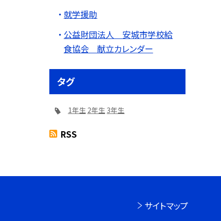
就学援助
公益財団法人 安城市学校給
食協会 献立カレンダー
タグ
1年生
2年生
3年生
RSS
サイトマップ