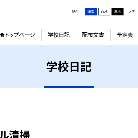
配色
通常
白地
黒地
文字
トップページ
学校日記
配布文書
予定表
学校日記
ール清掃