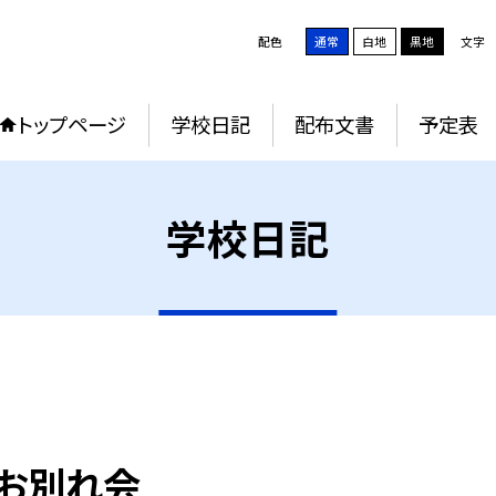
配色
通常
白地
黒地
文字
トップページ
学校日記
配布文書
予定表
学校日記
生お別れ会