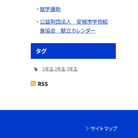
就学援助
公益財団法人 安城市学校給
食協会 献立カレンダー
タグ
1年生
2年生
3年生
RSS
サイトマップ