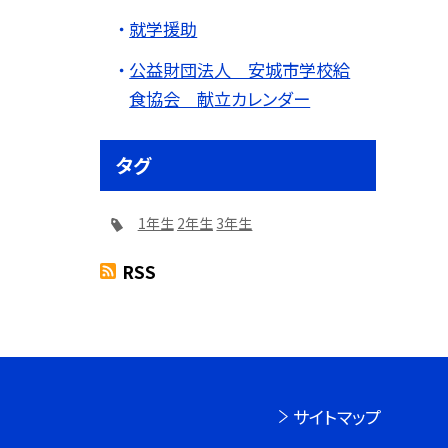
就学援助
公益財団法人 安城市学校給
食協会 献立カレンダー
タグ
1年生
2年生
3年生
RSS
サイトマップ