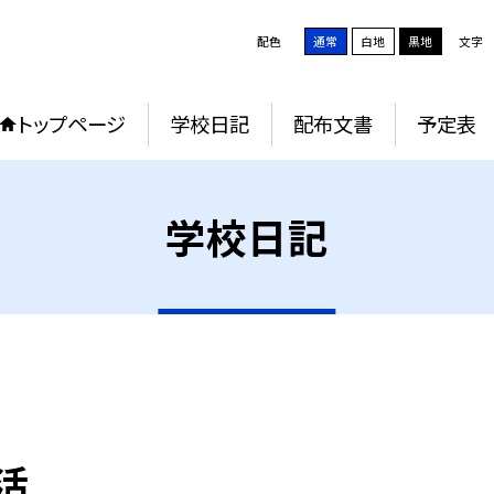
配色
通常
白地
黒地
文字
トップページ
学校日記
配布文書
予定表
学校日記
活