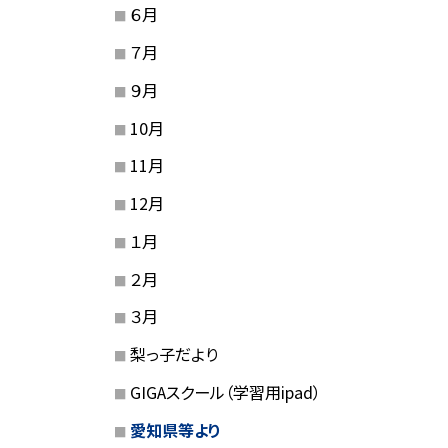
６月
７月
９月
10月
11月
12月
１月
２月
３月
梨っ子だより
GIGAスクール（学習用ipad）
愛知県等より