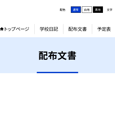
配色
通常
白地
黒地
文字
トップページ
学校日記
配布文書
予定表
配布文書