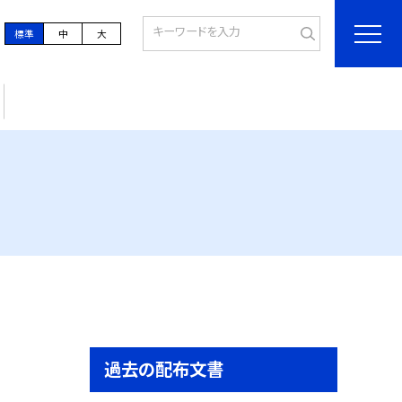
標準
中
大
過去の配布文書