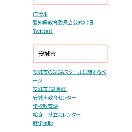
iモラル
愛知県教育委員会公式X（旧
Twitter）
安城市
安城市のGIGAスクールに関するペ
ージ
安城市（望遠郷）
安城市教育センター
学校教育課
給食 献立カレンダー
就学援助