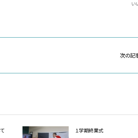
いい
次の記
いて
１学期終業式