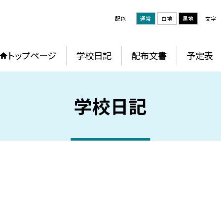
配色
通常
白地
黒地
文字
トップページ
学校日記
配布文書
予定表
学校日記