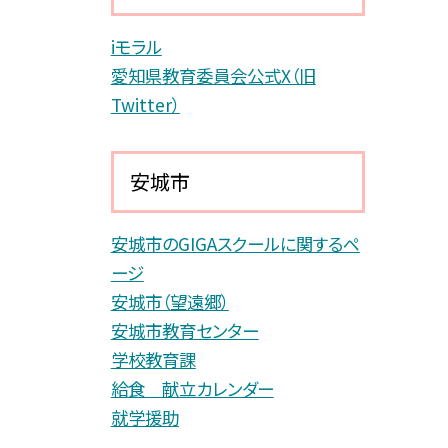
iモラル
愛知県教育委員会公式X（旧
Twitter）
安城市
安城市のGIGAスクールに関するペ
ージ
安城市（望遠郷）
安城市教育センター
学校教育課
給食 献立カレンダー
就学援助