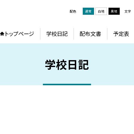
配色
通常
白地
黒地
文字
トップページ
学校日記
配布文書
予定表
学校日記