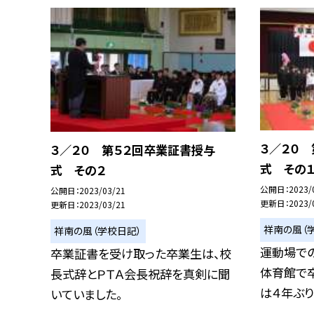
３／２０
３／２０ 第５２回卒業証書授与
式 その
式 その２
公開日
2023/
公開日
2023/03/21
更新日
2023/
更新日
2023/03/21
祥南の風（
祥南の風（学校日記）
運動場で
卒業証書を受け取った卒業生は、校
体育館で
長式辞とＰＴＡ会長祝辞を真剣に聞
は４年ぶりに
いていました。