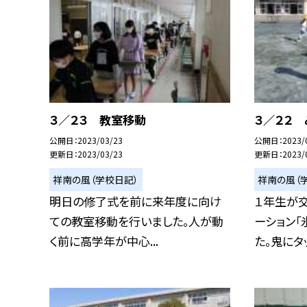
３／２３ 教室移動
３／２２
公開日
2023/03/23
公開日
2023/
更新日
2023/03/23
更新日
2023/
祥南の風（学校日記）
祥南の風（
明日の修了式を前に来年度に向け
１年生が
ての教室移動を行いました。人が動
ーション「
く前に高学年が中心...
た。鬼にタッ