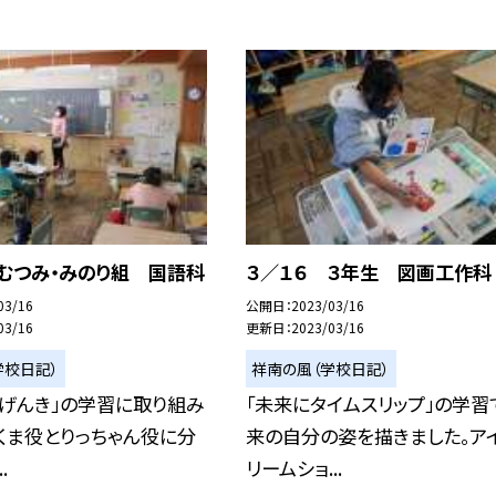
むつみ・みのり組 国語科
３／１６ ３年生 図画工作科
03/16
公開日
2023/03/16
03/16
更新日
2023/03/16
学校日記）
祥南の風（学校日記）
 げんき」の学習に取り組み
「未来にタイムスリップ」の学習
くま役とりっちゃん役に分
来の自分の姿を描きました。ア
.
リームショ...