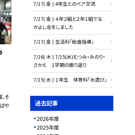
7/17( 金 ) 4年生とのペア交流
7/17( 金 ) ４年２組と２年１組でな
かよし会をしました
7/17( 金 ) 生活科「給食指導」
与
7/16( 木 ) 7/15(水)むつみ・みのり・
さかえ １学期の振り返り
7/15( 水 ) １年生 体育科「水遊び」
域、そ
過去記事
ばや
2026年度
2025年度