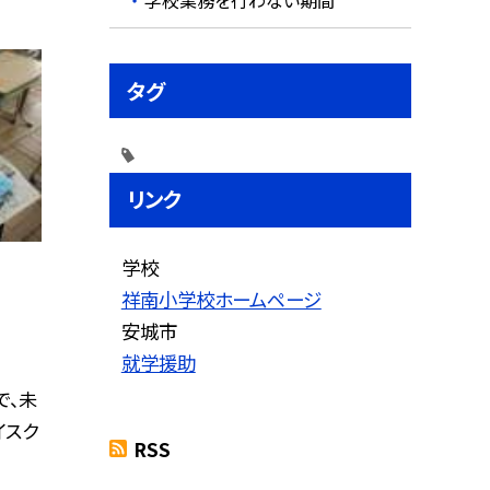
タグ
リンク
学校
祥南小学校ホームページ
安城市
就学援助
で、未
イスク
RSS