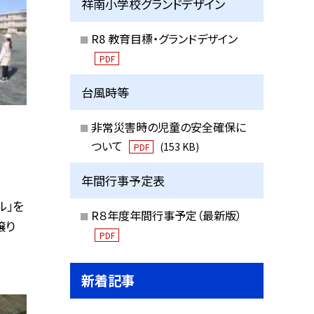
祥南小学校グランドデザイン
R8 教育目標・グランドデザイン
PDF
台風時等
非常災害時の児童の安全確保に
ついて
(153 KB)
PDF
年間行事予定表
ル」を
R８年度年間行事予定（最新版）
譲り
PDF
新着記事