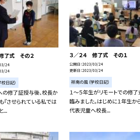
３／２４ 修了式 その１
 修了式 その２
公開日
2023/03/24
03/24
更新日
2023/03/24
03/24
祥南の風（学校日記）
学校日記）
１〜５年生がリモートでの修了
への修了証授与後、校長か
臨みました。はじめに１年生か
も『させられている私では
代表児童へ校長...
...