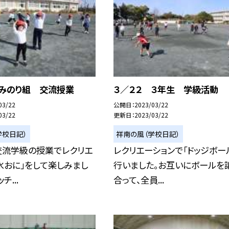
 みのり組 交流授業
３／２２ ３年生 学級活動
03/22
公開日
2023/03/22
03/22
更新日
2023/03/22
学校日記）
祥南の風（学校日記）
交流学級の授業でレクリエ
レクリエーションで「ドッジボー
氷おに」をして楽しみまし
行いました。お互いにボールを
チ...
合って、全員...