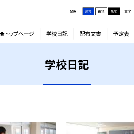
配色
通常
白地
黒地
文字
トップページ
学校日記
配布文書
予定表
学校日記