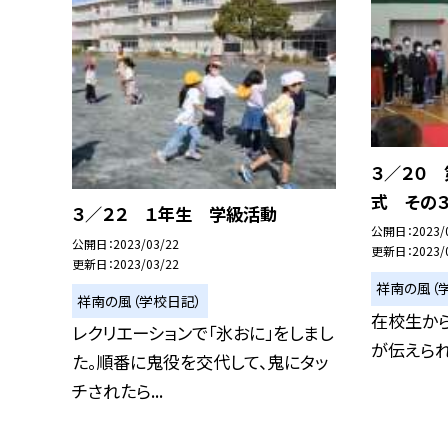
３／２０
式 その
３／２２ １年生 学級活動
公開日
2023/
公開日
2023/03/22
更新日
2023/
更新日
2023/03/22
祥南の風（
祥南の風（学校日記）
在校生か
レクリエーションで「氷おに」をしまし
が伝えられ
た。順番に鬼役を交代して、鬼にタッ
チされたら...