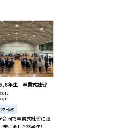
５,６年生 卒業式練習
03/15
03/15
学校日記）
生が合同で卒業式練習に臨
。一堂に会した高学年は