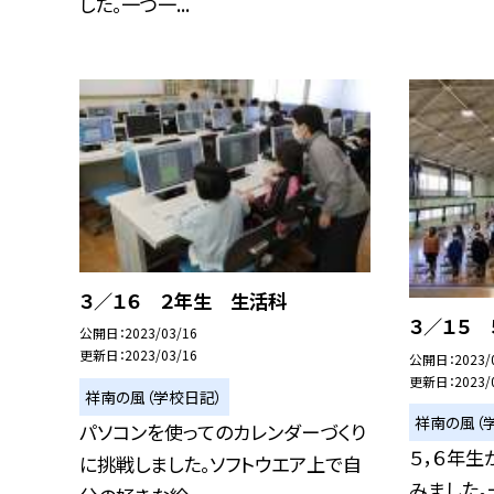
した。一つ一...
３／１６ ２年生 生活科
３／１５ 
公開日
2023/03/16
更新日
2023/03/16
公開日
2023/
更新日
2023/
祥南の風（学校日記）
祥南の風（
パソコンを使ってのカレンダーづくり
５，６年
に挑戦しました。ソフトウエア上で自
みました