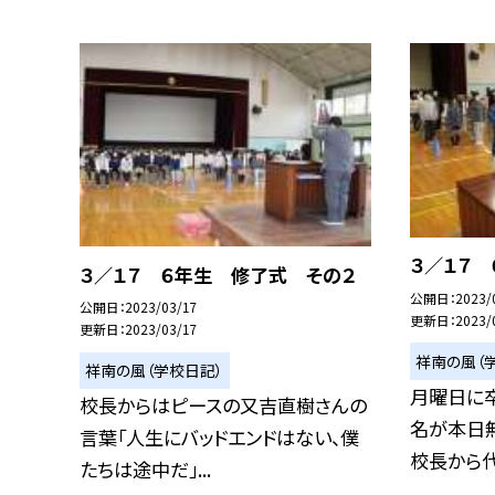
３／１７
３／１７ ６年生 修了式 その２
公開日
2023/
公開日
2023/03/17
更新日
2023/
更新日
2023/03/17
祥南の風（
祥南の風（学校日記）
月曜日に
校長からはピースの又吉直樹さんの
名が本日
言葉「人生にバッドエンドはない、僕
校長から代
たちは途中だ」...