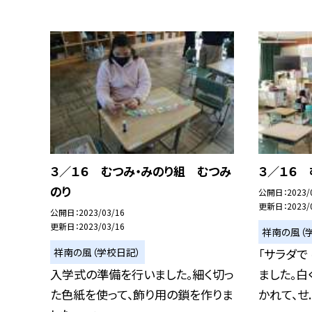
３／１６ むつみ・みのり組 むつみ
３／１６ 
のり
公開日
2023/
更新日
2023/
公開日
2023/03/16
更新日
2023/03/16
祥南の風（
祥南の風（学校日記）
「サラダで
入学式の準備を行いました。細く切っ
ました。白
た色紙を使って、飾り用の鎖を作りま
かれて、せ..