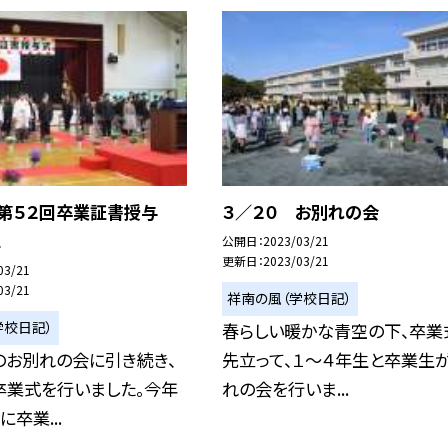
 第５２回卒業証書授与
３／２０ お別れの会
１
公開日
2023/03/21
更新日
2023/03/21
03/21
03/21
祥南の風（学校日記）
学校日記）
春らしい暖かな青空の下、卒業
のお別れの会に引き続き、
先立って、１〜４年生と卒業生
卒業式を行いました。今年
れの会を行いま...
卒業...