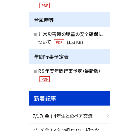
PDF
台風時等
非常災害時の児童の安全確保に
ついて
(153 KB)
PDF
年間行事予定表
R８年度年間行事予定（最新版）
PDF
新着記事
7/17( 金 ) 4年生とのペア交流
7/17( 金 ) ４年２組と２年１組でな