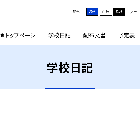
配色
通常
白地
黒地
文字
トップページ
学校日記
配布文書
予定表
学校日記