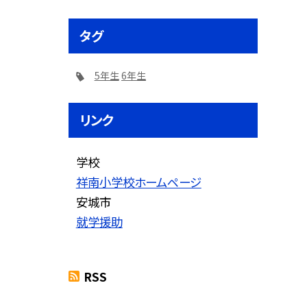
タグ
5年生
6年生
リンク
学校
祥南小学校ホームページ
安城市
就学援助
RSS