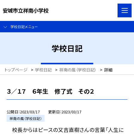
安城市立祥南小学校
学校日記メニュー
学校日記
トップページ
>
学校日記
>
祥南の風（学校日記）
>
詳細
３／１７ ６年生 修了式 その２
公開日
2023/03/17
更新日
2023/03/17
祥南の風（学校日記）
校長からはピースの又吉直樹さんの言葉「人生に