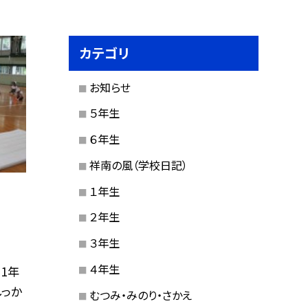
カテゴリ
お知らせ
５年生
６年生
祥南の風（学校日記）
１年生
２年生
３年生
４年生
1年
っか
むつみ・みのり・さかえ