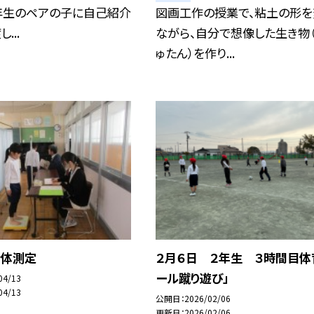
1年生のペアの子に自己紹介
図画工作の授業で、粘土の形を
...
ながら、自分で想像した生き物
ゅたん）を作り...
身体測定
２月６日 ２年生 ３時間目体
ール蹴り遊び」
04/13
04/13
公開日
2026/02/06
更新日
2026/02/06