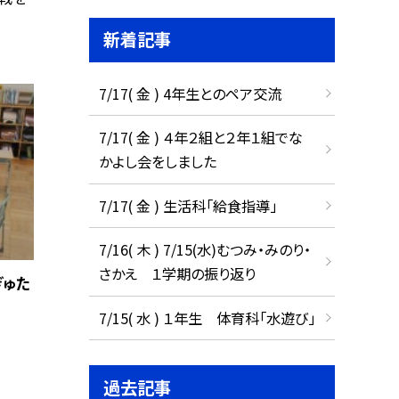
新着記事
7/17( 金 ) 4年生とのペア交流
7/17( 金 ) ４年２組と２年１組でな
かよし会をしました
7/17( 金 ) 生活科「給食指導」
7/16( 木 ) 7/15(水)むつみ・みのり・
さかえ １学期の振り返り
ぎゅた
7/15( 水 ) １年生 体育科「水遊び」
過去記事