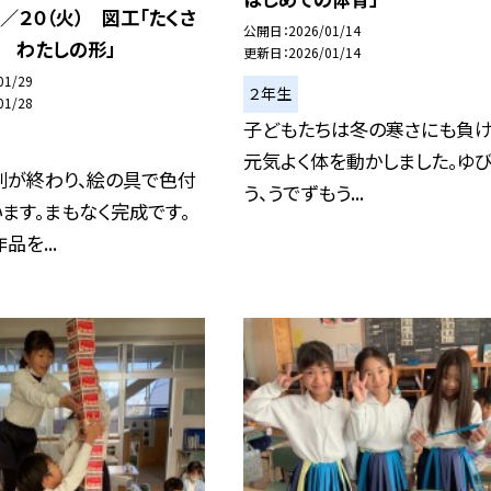
／２０（火） 図工「たくさ
公開日
2026/01/14
 わたしの形」
更新日
2026/01/14
01/29
２年生
01/28
子どもたちは冬の寒さにも負け
元気よく体を動かしました。ゆ
刷が終わり、絵の具で色付
う、うでずもう...
ます。まもなく完成です。
品を...