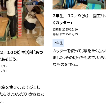
２年生 １２／９（火） 図工「
くカッター」
公開日
2025/12/10
更新日
2025/12/09
２年生
カッターを使って、線をたくさん
２／１０（水）生活科「あつ
ました。その切ったもので、いろ
あそぼう」
なものを作っ...
12/15
12/11
箱を使って、あそびまし
たちは、つんだり・かさねた
..