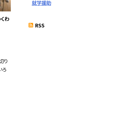
就学援助
わくわ
RSS
切り
いろ