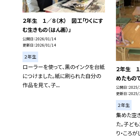
２年生 １／８（木） 図工「りくにす
む生きもの（はん画）」
公開日
2026/01/14
更新日
2026/01/14
２年生
ローラーを使って、黒のインクを台紙
２年生 １
につけました。紙に刷られた自分の
めたもので
作品を見て、子...
公開日
2025/
更新日
2025/
２年生
集めた空き
た。子ども
り・ころがし.