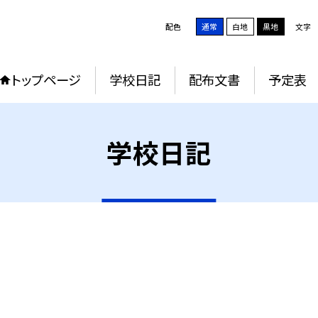
配色
通常
白地
黒地
文字
トップページ
学校日記
配布文書
予定表
学校日記