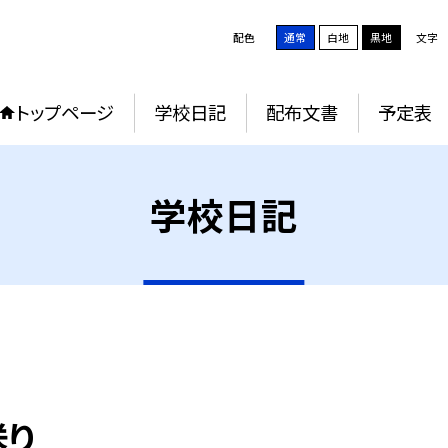
配色
通常
白地
黒地
文字
トップページ
学校日記
配布文書
予定表
学校日記
送り