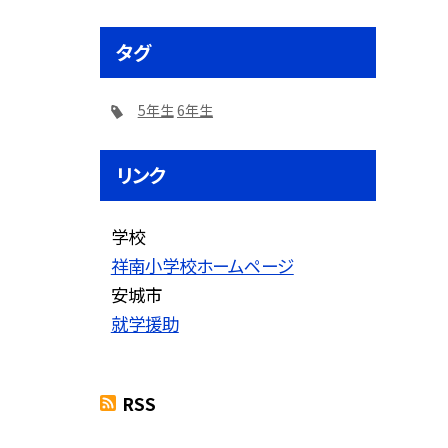
タグ
5年生
6年生
リンク
学校
祥南小学校ホームページ
安城市
就学援助
RSS