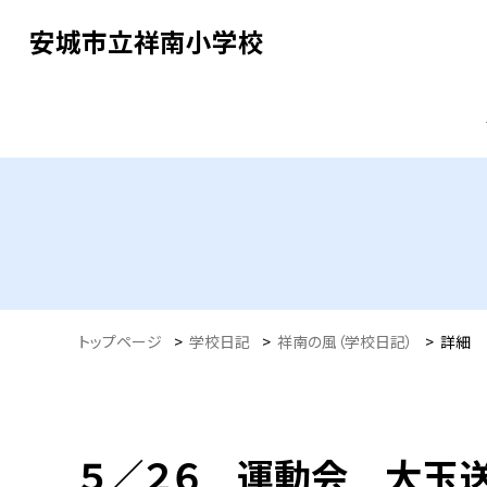
安城市立祥南小学校
トップページ
>
学校日記
>
祥南の風（学校日記）
>
詳細
５／２６ 運動会 大玉