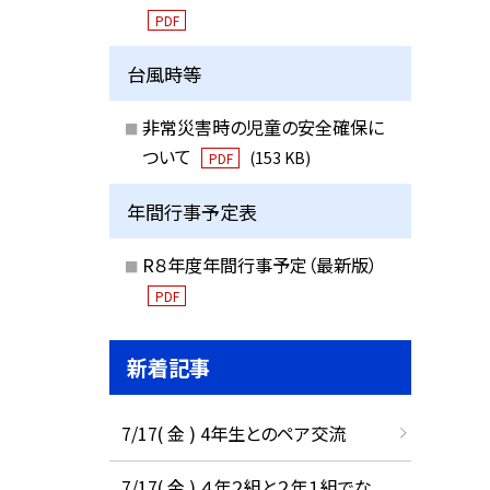
PDF
台風時等
非常災害時の児童の安全確保に
ついて
(153 KB)
PDF
年間行事予定表
R８年度年間行事予定（最新版）
PDF
新着記事
7/17( 金 ) 4年生とのペア交流
7/17( 金 ) ４年２組と２年１組でな