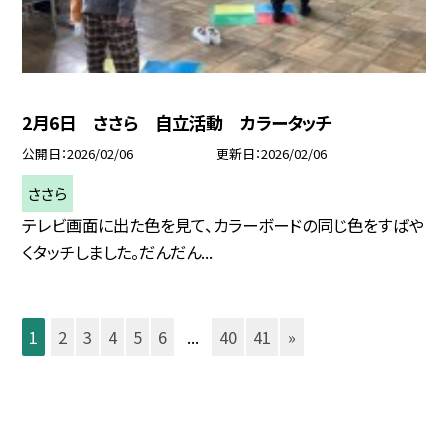
2月6日 ささら 自立活動 カラータッチ
公開日
2026/02/06
更新日
2026/02/06
ささら
テレビ画面に出た色を見て、カラーボードの同じ色をすばや
くタッチしました。だんだん...
1
2
3
4
5
6
...
40
41
»