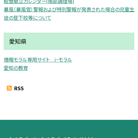
給食献立カレンダー(南部調理場)
暴風（暴風雪）警報および特別警報が発表された場合の児童生
徒の登下校等について
愛知県
情報モラル専用サイト i−モラル
愛知の教育
RSS