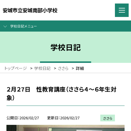
安城市立安城南部小学校
学校日記メニュー
学校日記
トップページ
>
学校日記
>
ささら
>
詳細
２月２7日 性教育講座（ささら４～６年生対
象）
公開日
2026/02/27
更新日
2026/02/27
ささら