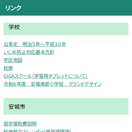
リンク
学校
沿革史 明治５年〜平成３０年
いじめ防止対応基本方針
学区地図
校歌
GIGAスクール（学習用タブレットについて）
令和６年度 安城南部小学校 グランドデザイン
安城市
就学援助費説明
給食献立カレンダー(南部調理場)