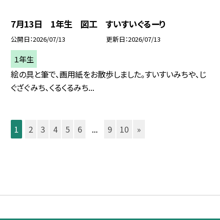
7月13日 1年生 図工 すいすいぐるーり
公開日
2026/07/13
更新日
2026/07/13
１年生
絵の具と筆で、画用紙をお散歩しました。すいすいみちや、じ
ぐざぐみち、くるくるみち...
1
2
3
4
5
6
...
9
10
»