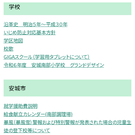
学校
沿革史 明治５年〜平成３０年
いじめ防止対応基本方針
学区地図
校歌
GIGAスクール（学習用タブレットについて）
令和６年度 安城南部小学校 グランドデザイン
安城市
就学援助費説明
給食献立カレンダー(南部調理場)
暴風（暴風雪）警報および特別警報が発表された場合の児童生
徒の登下校等について