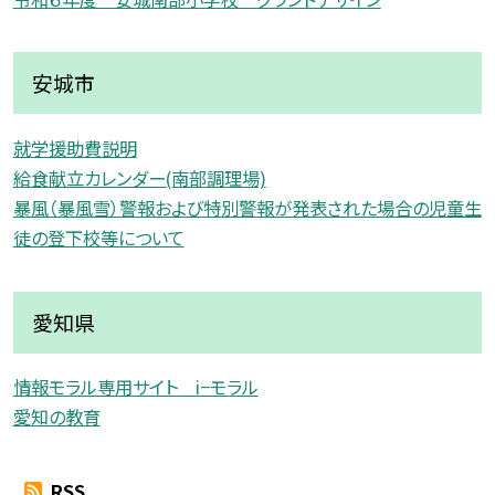
安城市
就学援助費説明
給食献立カレンダー(南部調理場)
暴風（暴風雪）警報および特別警報が発表された場合の児童生
徒の登下校等について
愛知県
情報モラル専用サイト i−モラル
愛知の教育
RSS