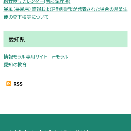
給食献立カレンダー(南部調理場)
暴風（暴風雪）警報および特別警報が発表された場合の児童生
徒の登下校等について
愛知県
情報モラル専用サイト i−モラル
愛知の教育
RSS