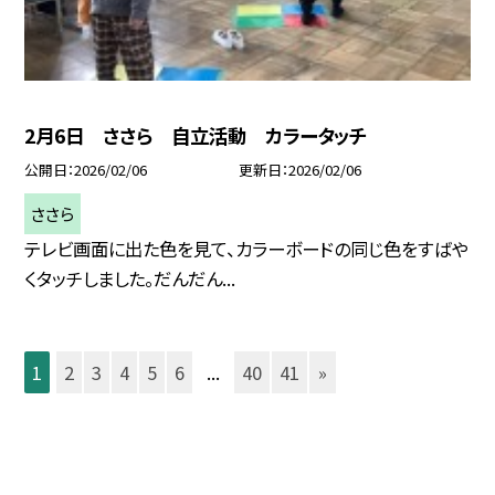
2月6日 ささら 自立活動 カラータッチ
公開日
2026/02/06
更新日
2026/02/06
ささら
テレビ画面に出た色を見て、カラーボードの同じ色をすばや
くタッチしました。だんだん...
1
2
3
4
5
6
...
40
41
»