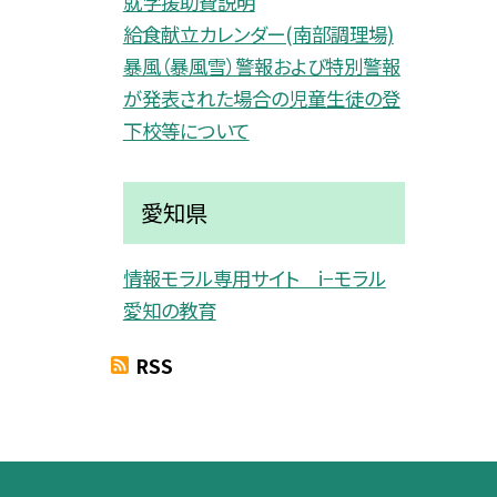
就学援助費説明
給食献立カレンダー(南部調理場)
暴風（暴風雪）警報および特別警報
が発表された場合の児童生徒の登
下校等について
愛知県
情報モラル専用サイト i−モラル
愛知の教育
RSS