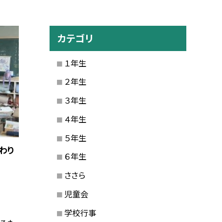
カテゴリ
１年生
２年生
３年生
４年生
５年生
わり
６年生
ささら
児童会
学校行事