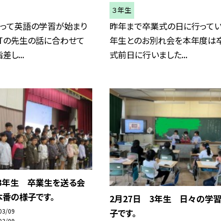
３年生
なって英語の学習が始まり
昨年まで卒業式の日に行ってい
LTの先生の話に合わせて
年生とのお別れ会を本年度は
し...
式前日に行いました...
 3年生 卒業生を送る会
本番の様子です。
2月27日 3年生 日々の学
子です。
03/09
03/09