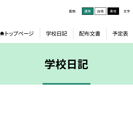
配色
通常
白地
黒地
文字
トップページ
学校日記
配布文書
予定表
学校日記