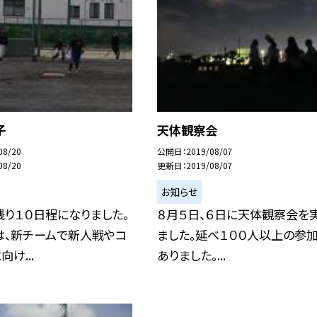
子
天体観察会
08/20
公開日
2019/08/07
08/20
更新日
2019/08/07
お知らせ
り１０日程になりました。
８月５日、６日に天体観察会を
は、新チームで新人戦やコ
ました。延べ１００人以上の参
け...
ありました。...