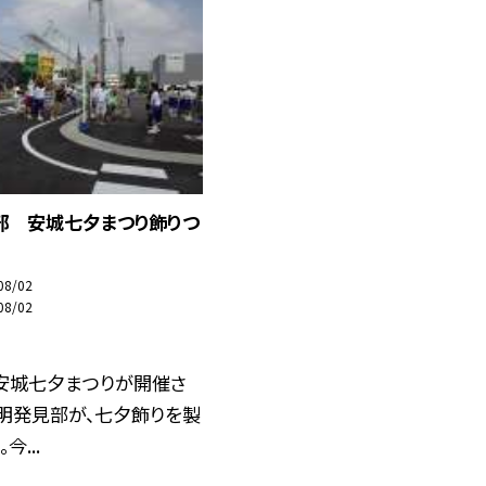
部 安城七夕まつり飾りつ
08/02
08/02
、安城七夕まつりが開催さ
明発見部が、七夕飾りを製
今...