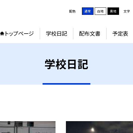
配色
通常
白地
黒地
文字
トップページ
学校日記
配布文書
予定表
学校日記