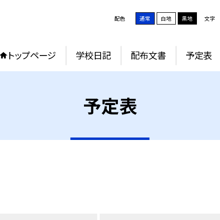
配色
通常
白地
黒地
文字
トップページ
学校日記
配布文書
予定表
予定表